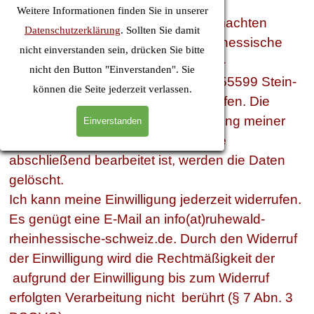
Weitere Informationen finden Sie in unserer
Ich willige ein, dass meine hier gemachten
Datenschutzerklärung
. Sollten Sie damit
Angaben von der Ruhewald Rheinhessische
nicht einverstanden sein, drücken Sie bitte
Schweiz Waldbegräbnisstätte Stein-
nicht den Button "Einverstanden". Sie
Bockenheim, AöR, Hintergasse 8, 55599 Stein-
können die Seite jederzeit verlassen.
Bockenheim verarbeitet werden dürfen. Die
Speicherung erfolgt zur Beantwortung meiner
Einverstanden
hier gestellten Anfrage. Wenn diese
abschließend bearbeitet ist, werden die Daten
gelöscht.
Ich kann meine Einwilligung jederzeit widerrufen.
Es genügt eine E-Mail an info(at)ruhewald-
rheinhessische-schweiz.de. Durch den Widerruf
der Einwilligung wird die Rechtmäßigkeit der
aufgrund der Einwilligung bis zum Widerruf
erfolgten Verarbeitung nicht berührt (§ 7 Abn. 3